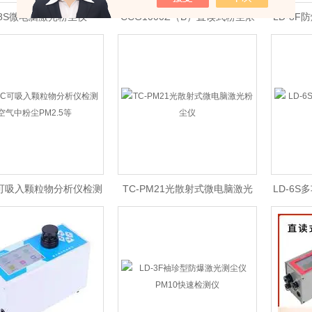
-8S微电脑激光粉尘仪
CCG1000Z（B）直读式粉尘浓
LD-8
度测量仪大量程高精度粉尘仪
颗
7C可吸入颗粒物分析仪检测
TC-PM21光散射式微电脑激光
LD-6
气中粉尘PM2.5等
粉尘仪