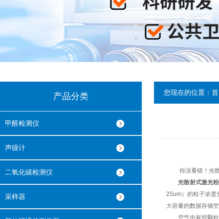
您现在的位置：
首
产品分类
甲醛检测仪
声级计
你没看错！光散射
二氧化碳检测仪
光散射式激光粉
25um）的粒子浓
采样器
大容量的数据存储空
空气中有些颗粒物因