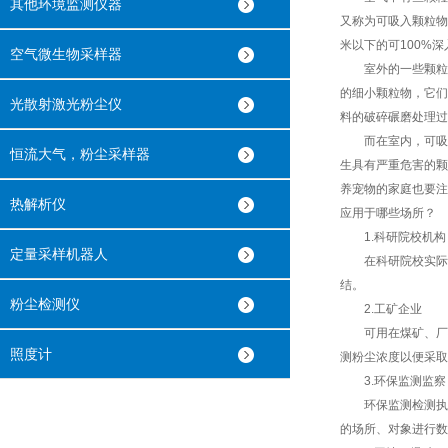
其他环境监测仪器
又称为可吸入颗粒物
米以下的可100%
空气微生物采样器
室外的一些颗粒物
的细小颗粒物，它们
光散射激光粉尘仪
料的破碎碾磨处理过
而在室内，可吸入
恒流大气，粉尘采样器
生具有严重危害的颗
养宠物的家庭也要注
热解析仪
应用于哪些场所？
1.科研院校机构
定量采样机器人
在科研院校实际的教
结。
粉尘检测仪
2.工矿企业
可用在煤矿、厂矿
照度计
测粉尘浓度以便采取
3.环保监测监察
环保监测检测执法
的场所、对象进行数