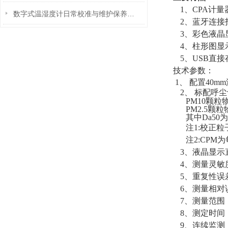
1、CPA计
数字式温湿度计日常校准与维护保养技巧
2、蓝牙连接
3、彩色液晶
4、柱形图显
5、USB直接
技术参数：
1、 配置40
2、
标配呼尘
PM10颗粒
PM2.5颗
其中
Da50
为
注
1:
校正粒
注
2:CPM
为
3、液晶显示
4、
测量灵敏
5、重复性误
6、
测量相对
7、测量范围
8、测定时间
9、连续监测