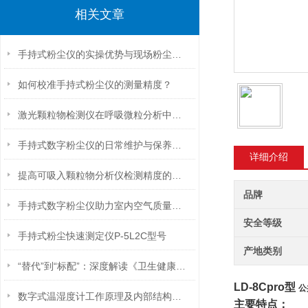
相关文章
手持式粉尘仪的实操优势与现场粉尘管控应用探析
如何校准手持式粉尘仪的测量精度？
激光颗粒物检测仪在呼吸微粒分析中的潜力
手持式数字粉尘仪的日常维护与保养技巧
详细介绍
提高可吸入颗粒物分析仪检测精度的关键因素分析
品牌
手持式数字粉尘仪助力室内空气质量检测与改善
安全等级
手持式粉尘快速测定仪P-5L2C型号
产地类别
“替代”到“标配”：深度解读《卫生健康行政执法装备标准（2025版）》
LD-8Cpro型
公
数字式温湿度计工作原理及内部结构剖析
主要特点：