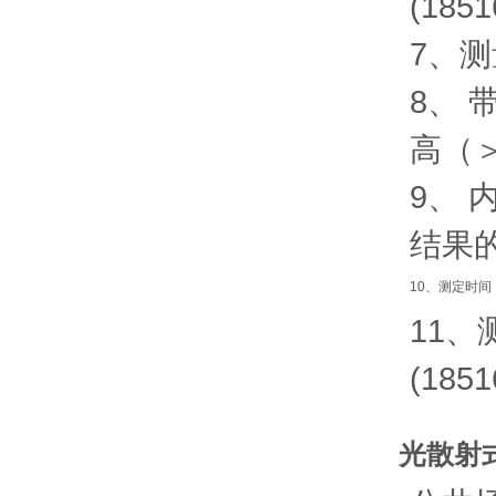
(
1851
7、测
8、
高（＞
9、
结果
10、测定时
11
(
1851
光散射