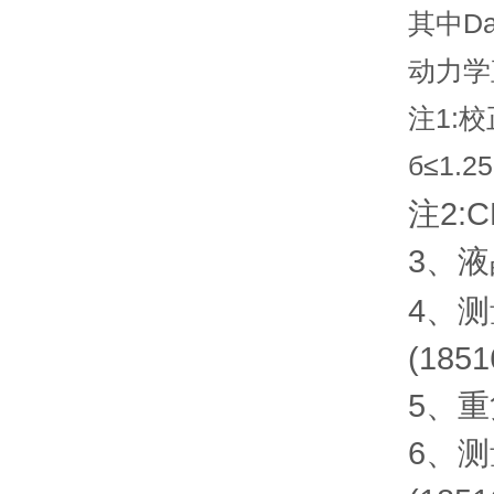
其中D
动力学
注1:
б≤1
注2
3、
4、测
(
1851
5、重
6、