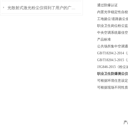
通过防爆认证
光散射式激光粉尘仪得到了用户的广泛好评
内置光学稳定性自校
工地扬尘/道路扬尘
职业卫生岗位粉尘监
中央空调系统最佳空
产品标准
公共场所集中空调通风
GB/T18204.2
GB/T18204.5
JJG846-2015《
职业卫生防爆测尘仪
可根据环境任意设定采样
可根据现场不同性质
产