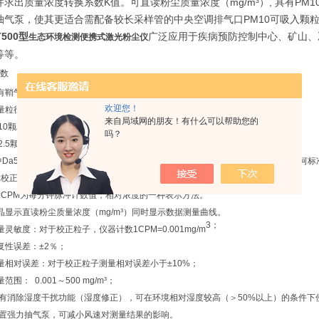
求出质量浓度转换系数K值。可直读粉尘质量浓度（mg/m³）, 具有PM10、
抽气泵，使其更适合需配备较长采样管的中央空调排气口PM10可吸入颗粒
T500型
广泛应用于疾病预防控制中心、矿山、
生态环境检测便携式激光粉尘仪
等等。
数
有鞘气保护系统，配置40mm滤膜检测浓度同时也可以收集粉尘的样品。
欢迎您！
量粒径：PM10、PM5、PM2.5、PM1、TSP及总尘
来自局域网的朋友！有什么可以帮助您的
颗粒物捕集特性：Da50=10μm±0.5μm，σg=1.5±0.1。
吗？
5颗粒物捕集特性：Da50=2.5μm±0.2μm，σg=1.2±0.1。
a50为捕集效率为50%时所对应的颗粒物空气动力学直径；σg为捕集效率的几何标
校正粒子为平均粒径0.6μm，几何标准偏差σ≤1.25的聚苯乙烯粒子；
CPM为每分钟脉冲计数值，相对浓度的一种表示方法。
晶显示直读粉尘质量浓度（mg/m³）同时显示数据测量曲线。
3；
量灵敏度：对于校正粒子，仪器计数
1CPM=0.001mg/m
复性误差：±2％；
量相对误差：对于校正粒子测量相对误差小于±10%；
范围： 0.001～500 mg/
m³
；
带有消除湿度干扰功能（湿度修正），可在环境相对湿度较高（＞50%以上）的条件下
内置强力抽气泵，可减小风速对测量结果的影响。