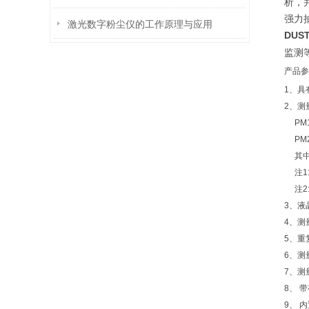
析，并
强力
激光数字粉尘仪的工作原理与应用
DUS
监测
产品参
1、具
2、测
PM10
PM2.
其中D
注1:
注2:
3、液
4、测
5、重
6、测
7、测量
8、 
9、 