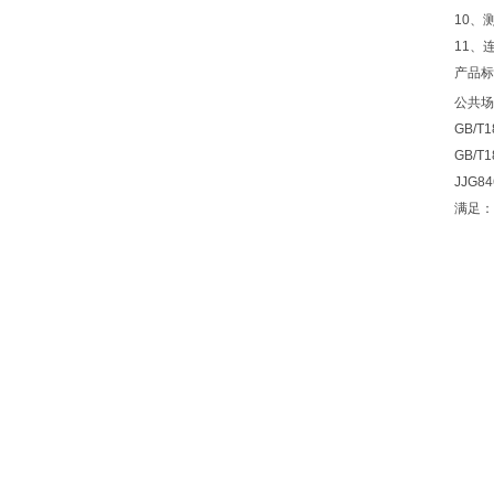
10、
11、
产品标
公共场
GB/
GB/
JJG
满足：