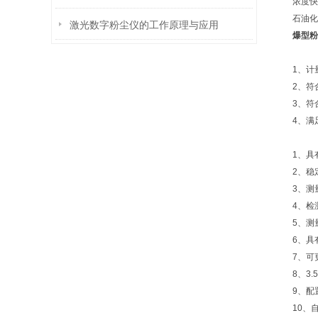
浓度快
石油化
激光数字粉尘仪的工作原理与应用
爆型粉
1、计
2、符
3、符
4、满
1、具
2、稳
3、测
4、检测
5、测量
6、具
7、可
8、3
9、配
10、