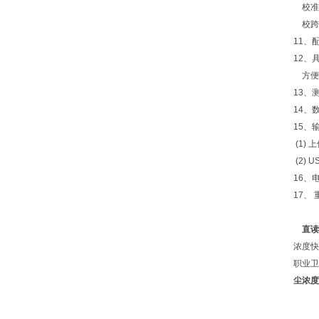
校准方
校跨
11、
12、
方便
13、
14、
15、
(1)
(2)
16、
17、 
直读
浓度快
职业卫
尘浓度