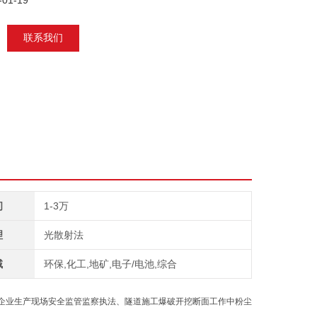
01-19
联系我们
间
1-3万
理
光散射法
域
环保,化工,地矿,电子/电池,综合
企业生产现场安全监管监察执法、隧道施工爆破开挖断面工作中粉尘