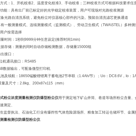
式：1、开机校准2、温度变化校准3、手动校准；三种校准方式可根据科技要求任
功能：具有出厂前已标定好的光学稳定校准装置，用户可现场对光路校准溯源
配备光路自清洗系统，避免粉尘对仪器核心部件的污染。预留自清洗滤芯更换通道
具有一般测量模式、连续测量模式（监测模式）、劳动卫生模式（TWA\STEL）多种
用户按需选择
测量时间：1秒到9999分钟任意设定(推荐时间1min)
数据存储：测量的同时自动存储检测数据，存储量15000组
输出接口：
 上位机通讯接口：RS485
 USB数据输出，可配备微型打印机
电池及续航：18650锰酸锂锂离子蓄电池2节串联（1.4Ah/节）；Uo：DC8.6V，Io：1
重量及尺寸：2.8kg、200x87x115（mm）
式粉尘浓度测量检测仪防爆型粉尘仪
用于测定地下矿山井筒、巷道等场所粉尘含量、
速测定、
生监督执法、石油化工行业有爆炸性气体危险源场所、粮食加工转运仓储环节、金属
测量检测仪防爆型粉尘仪
.