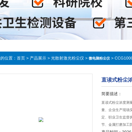
在的位置：
首页
>
产品展示
>
光散射激光粉尘仪
>
> CCG1
微电脑粉尘仪
直读式粉尘
简要描述：
直读式粉尘浓度测
量、企业生产现场
定、职业卫生监督
节、金属打磨加工