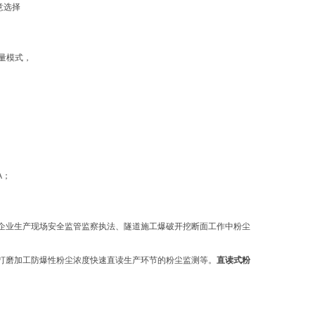
意选择
测量模式，
A；
企业生产现场安全监管监察执法、隧道施工爆破开挖断面工作中粉尘
打磨加工防爆性粉尘浓度快速直读生产环节的粉尘监测等。
直读式粉