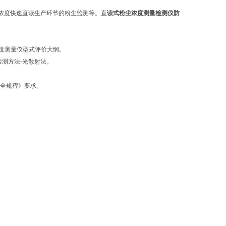
浓度快速直读生产环节的粉尘监测等。直
读式粉尘浓度测量检测仪防
粉尘浓度测量仪型式评价大纲。
检测方法-光散射法。
安全规程》要求。