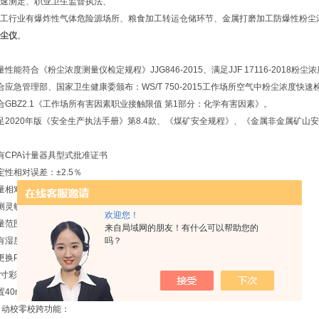
速测定、职业卫生监督执法、
工行业有爆炸性气体危险源场所、粮食加工转运仓储环节、金属打磨加工防爆性粉尘
尘仪
。
量性能符合《粉尘浓度测量仪检定规程》JJG846-2015、满足JJF 17116-2018
合应急管理部、国家卫生健康委颁布：WS/T 750-2015工作场所空气中粉尘浓度快速
合GBZ2.1《工作场所有害因素职业接触限值 第1部分：化学有害因素》。
足2020年版《安全生产执法手册》第8.4款、《煤矿安全规程》、《金属非金属矿山
有CPA计量器具型式批准证书
定性相对误差：±2.5％
量相对误差： ±8% （国标要求±20%）
灵敏度： 0.001mg/m³
欢迎您！
范围：0～1000mg/m³
来自局域网的朋友！有什么可以帮助您的
有湿度函数连续修正粉尘质量浓度功能，使用温度：-10-40℃，湿度：＜95%RH
吗？
更换PM10、PM5、PM2.5、PM1、TSP粒子切割器；
.5寸彩色液晶显示,粉尘浓度图形化显示界面，实时观看测量曲线变化
置40mm滤膜，可采集粉尘样品用于后期毒物分级
自动校零校跨功能：