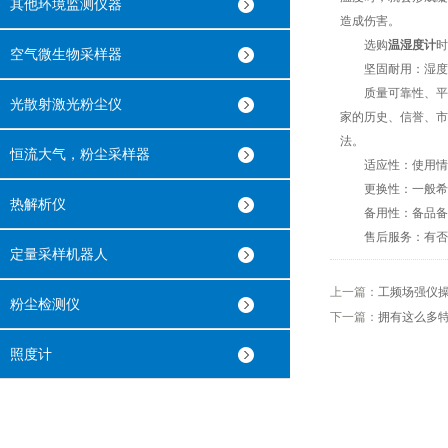
其他环境监测仪器
造成伤害。
选购
温湿度计
时
空气微生物采样器
坚固耐用：湿度计
质量可靠性、平均
光散射激光粉尘仪
家的历史、信誉、市
法。
恒流大气，粉尘采样器
适应性：使用情况
更换性：一般希望
热解析仪
备用性：备品备件
售后服务：有否保
定量采样机器人
上一篇：
工频场强仪
粉尘检测仪
下一篇：
拥有这么多
照度计