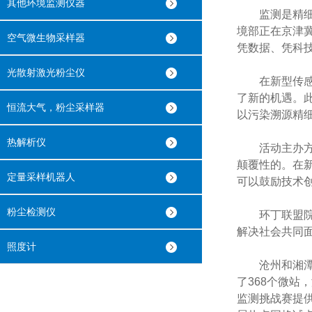
其他环境监测仪器
监测是精细化
境部正在京津冀
空气微生物采样器
凭数据、凭科
光散射激光粉尘仪
在新型传感器
了新的机遇。
恒流大气，粉尘采样器
以污染溯源精
热解析仪
活动主办方之
颠覆性的。在
定量采样机器人
可以鼓励技术
粉尘检测仪
环丁联盟院长
解决社会共同面
照度计
沧州和湘潭将
了368个微站
监测挑战赛提