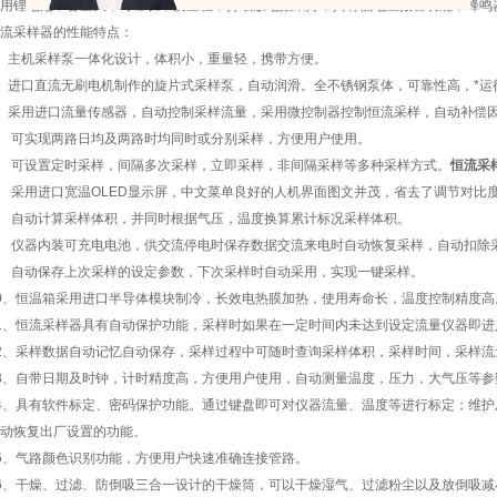
用锂电池，容量大，寿命长，质量轻，持续放电效果好，具有低电压报警功能，蜂鸣
采样器的性能特点：
主机采样泵一体化设计，体积小，重量轻，携带方便。
口直流无刷电机制作的旋片式采样泵，自动润滑。全不锈钢泵体，可靠性高，*运行时
采用进口流量传感器，自动控制采样流量，采用微控制器控制恒流采样，自动补偿因
 可实现两路日均及两路时均同时或分别采样，方便用户使用。
 可设置定时采样，间隔多次采样，立即采样，非间隔采样等多种采样方式。
恒流采
采用进口宽温OLED显示屏，中文菜单良好的人机界面图文并茂，省去了调节对比
 自动计算采样体积，并同时根据气压，温度换算累计标况采样体积。
 仪器内装可充电电池，供交流停电时保存数据交流来电时自动恢复采样，自动扣除
 自动保存上次采样的设定参数，下次采样时自动采用，实现一键采样。
、恒温箱采用进口半导体模块制冷，长效电热膜加热，使用寿命长，温度控制精度高
、恒流采样器具有自动保护功能，采样时如果在一定时间内未达到设定流量仪器即进
、采样数据自动记忆自动保存，采样过程中可随时查询采样体积，采样时间，采样流
、自带日期及时钟，计时精度高，方便用户使用，自动测量温度，压力，大气压等参
、具有软件标定、密码保护功能。通过键盘即可对仪器流量、温度等进行标定；维护
动恢复出厂设置的功能。
、气路颜色识别功能，方便用户快速准确连接管路。
、干燥、过滤、防倒吸三合一设计的干燥筒，可以干燥湿气、过滤粉尘以及放倒吸减