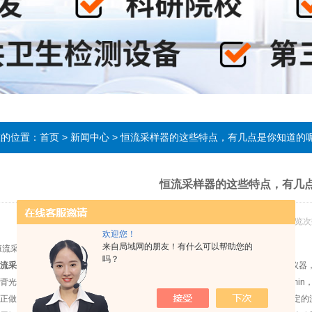
在的位置：
首页
>
新闻中心
> 恒流采样器的这些特点，有几点是你知道的
恒流采样器的这些特点，有几
发布日期：2019-04-16 浏览次
欢迎您！
来自局域网的朋友！有什么可以帮助您的
采样器的这些特点，有几点是你知道的呢
吗？
流采样器
是对建筑工程室内空气中的甲醛、氨、苯、TVOC等污染物进行采样的仪
背光点亮、暂停功能。具有*负载能力，可以在10000Pa负压下流量不小于0.6L/min，
正做到显示的流量即为实际流量，使得恒流采样器在采用时间内始终运行在所设定的