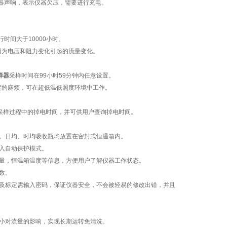
器声响，表示仪器欠压，需要进行充电。
间大于10000小时。
为电压和阻力变化引起的流量变化。
样器
采样时间在99小时59分钟内任意设置。
度的麻烦，可在超低温低照度环境中工作。
采样过程中的掉电时间，并可供用户查询掉电时间。
。日均、时均吸收瓶均放置在密封式恒温箱内。
入自动保护模式。
量，恒温箱温度等信息，方便用户了解仪器工作状态。
数。
及标定需输入密码，保证仪器安全，不会被轻易的修改出错，并且
小对流量的影响，实现长期运转免清洗。