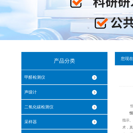
您现
产品分类
甲醛检测仪
声级计
恒流
二氧化碳检测仪
恒
指示、
采样器
术，真