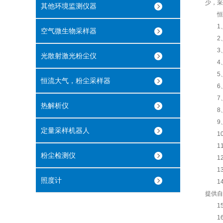
少，采
其他环境监测仪器
恒流
1、
空气微生物采样器
2、进
3、
光散射激光粉尘仪
4、
5、
恒流大气，粉尘采样器
6、 
7、
热解析仪
8、
9、
定量采样机器人
10
11
粉尘检测仪
12
13
照度计
14
提供自
15
16