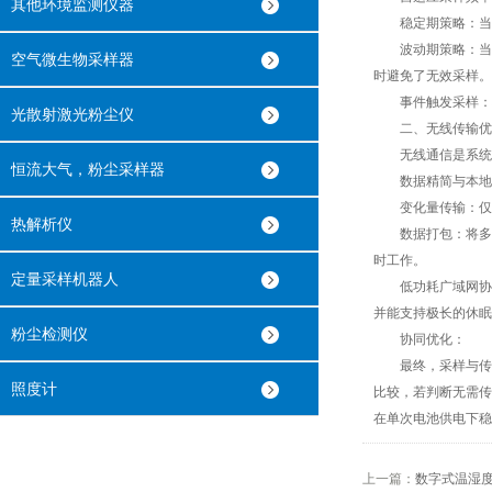
其他环境监测仪器
稳定期策略：当温湿
波动期策略：当检
空气微生物采样器
时避免了无效采样。
事件触发采样：将
光散射激光粉尘仪
二、无线传输优化
无线通信是系统中
恒流大气，粉尘采样器
数据精简与本地
变化量传输：仅在当
热解析仪
数据打包：将多次
时工作。
定量采样机器人
低功耗广域网协议的
并能支持极长的休眠
粉尘检测仪
协同优化：
最终，采样与传输
照度计
比较，若判断无需传
在单次电池供电下稳
上一篇：
数字式温湿