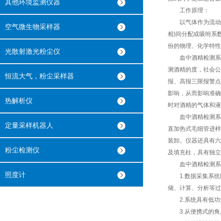
其他环境监测仪器
工作原理：
以气体作为流动相(
空气微生物采样器
相)间分配或吸咐系
份的物理、化学特性
光散射激光粉尘仪
血中酒精检测系统
测酒精的度，社会公
恒流大气，粉尘采样器
报、高报三限报警点
影响，从而影响准确
热解析仪
时对酒精的气体和液
血中酒精检测系统
定量采样机器人
直加热式毛细管进样
装卸。仪器还具有六
粉尘检测仪
及填充柱，具有独立
血中酒精检测系统
照度计
1.数据采集系统以
储、计算、分析等过
2.系统具有低功
3.从便携式的角