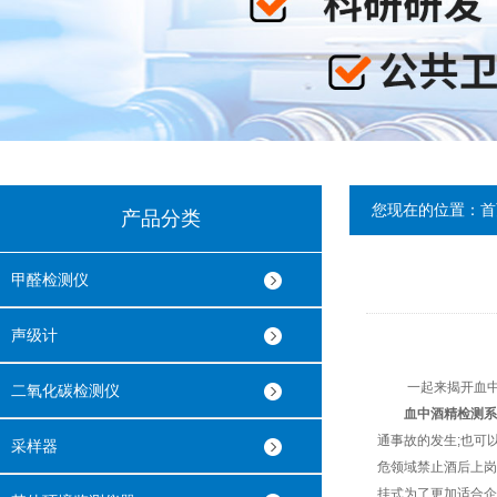
您现在的位置：
首
产品分类
甲醛检测仪
声级计
一起来揭开血中酒
二氧化碳检测仪
血中酒精检测系
通事故的发生;也可
采样器
危领域禁止酒后上岗
挂式为了更加适合企