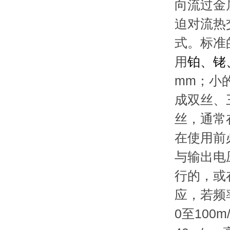
向流过金
迫对流热
式。标准
用
铂
、
铑
mm；小
成双丝、
丝，通常
在使用前
与输出电
行的，或
应，若频
0至100